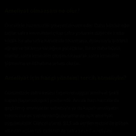
Ameliyat olmazsam ne olur?
Öncelikle, hazımsızlık şikayeti devam eder. Daha kötüsü eğer
taşlar safra kesesinden çıkıp safra yollarına düşecek kadar
küçük ise ana safra kanalında tıkanmaya, dolayısıyla şiddetli
ağrıya ve tıkanma sarılığına yol açarlar. Biraz daha büyük
olanlar, safra kesesinin çıkışını tıkayarak safra kesesinin
şişmesine ve iltihabına sebep olurlar.
Ameliyat için hangi yöntemi tercih etmeliyim?
Günümüzde safra kesesi taşının en uygun ameliyat şekli
kapalı (laparoskopik) yöntemdir. Ancak bazı hastalarda
geçirilmiş ameliyatlar sebebiyle ya da kapalı ameliyatın
teknik olarak yapılamadığı durumlarda açık ameliyat
uygulanabilir. Güncel olarak SILS adı verilen metod ile göbek
altından açılan tek delikten de safra kesesi ameliyatı