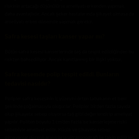
riskinin artacağı düşünülürse ameliyatı erkenden yapmak
daha avantajlıdır. Ancak şeker hastalarında şikayet olmasa da
ameliyatı erken dönemde yapmak gerekir.
Safra kesesi taşları kanser yapar mı?
Bütün safra kesesi kanserlerinde taş da tespit edildiğinden bu
riskten bahsediliyor. Ancak kanıtlanmış bir ilişki yoktur.
Safra kesemde polip tespit edildi. Bunların
tedavisi nasıldır?
Polipler safra kesesinin iç yüzeyini örten tabakanın et beni
şeklinde çoğalmasıyla oluşurlar. Polipler birden fazla sayıda
olup şikayete sebep oluyorsa taş gibi değerlendirip ameliyat
yapılır. Polibin boyutu 1 cm’den fazla ise kanserleşme riski
sebebiyle ameliyat edilir. Küçük ve şikayete sebep
olmayanlar düzenli aralıklarla ultrasonografi ile takip edilirler.