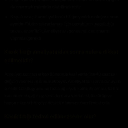
da onarmak mümkün olabilmektedir
Kapalı ve açık ameliyatlarda fıtığın yeniden oluşma oranı
aynıdır. Fıtığın tekrarlaması için cerrahların uyguladığı
teknik önemlidir. Ameliyatları deneyimli cerrahların
yapması gerekir
Kasık fıtığı ameliyatından sonra nelere dikkat
edilmelidir?
Ameliyat sonrası erken dönemde kesi yerlerine 48 saat su
değdirilmemesini önermekteyiz. Ameliyattan sonra bir aylık
sürede 10 kilogramdan fazla ağır yük kaldırılmaması, kabız
kalınmaması, ağır egzersizlere ara verilmesi, öksürüp ve
hapşırırken o bölgeye destek olunması önerilmektedir.
Kasık fıtığı tedavi edilmezse ne olur?