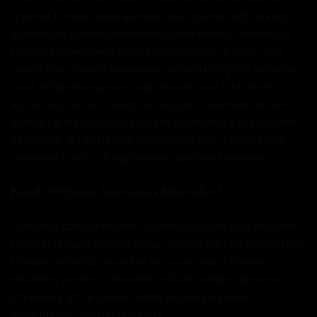
organlar buradan dışarıya daha rahat çıkarlar. Ağrı azaldığı
için hastalar genelde sevinirken aslında hastalık ilerlemiştir.
Özellikle sporcularda görüldüğünden “sporcu fıtığı” veya
“nokta fıtık” diye de tanımlanan durumda ise şişlik olmadan
kasık bölgesinde yalnızca ağrı şikayeti olur. Fıtık kesesi
içinde bağırsakların olduğu ve sıkıştığı durumlarda bulantı,
kusma, karın ağrısı, büyük tuvalet yapamama gibi şikayetler
görülebilir. Bu acil durum “boğulmuş fıtık”, “sıkışmış fıtık”,
“inkarsere herni”, “strangüle herni” şeklinde tanımlanır.
Kasık fıtığının tanısı nasıl konulur?
Genellikle uzman hekimler tarafından yapılan fizik muayene
sonucunda kasık fıtığının oluşup oluşmadığı belirlenmektedir.
Hastanın anlattığı şikayetler de sorunu tespit etmede
hekimlere yardımcı olmaktadır. Küçük fıtıkların tanısı ise
ultrasonografi ve gerekirse MR yardımıyla yapılan
görüntüleme sonucunda konulur.