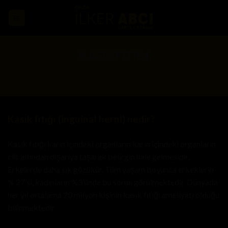
Skip
to
content
KASIK FITIĞI
Kasık fıtığı (inguinal herni) nedir?
Kasık fıtığı karın içindeki organların karın içindeki organların
cilt altından dışarıya taşarak belirgin hale gelmesidir.
Erkelerde daha sık gözükür. Tüm yaşam boyunca erkeklerin
% 27’si, kadınların %3’ünde bu sorun görülmektedir. Dünyada
her yıl ortalama 20 milyon kişinin kasık fıtığı ameliyatı olduğu
bilinmektedir