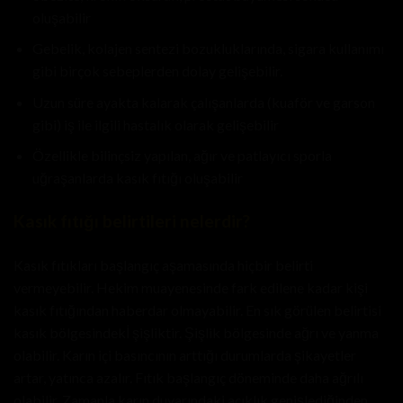
oluşabilir
Gebelik, kolajen sentezi bozukluklarında, sigara kullanımı
gibi birçok sebeplerden dolay gelişebilir.
Uzun süre ayakta kalarak çalışanlarda (kuaför ve garson
gibi) iş ile ilgili hastalık olarak gelişebilir
Özellikle bilinçsiz yapılan, ağır ve patlayıcı sporla
uğraşanlarda kasık fıtığı oluşabilir
Kasık fıtığı belirtileri nelerdir?
Kasık fıtıkları başlangıç aşamasında hiçbir belirti
vermeyebilir. Hekim muayenesinde fark edilene kadar kişi
kasık fıtığından haberdar olmayabilir. En sık görülen belirtisi
kasık bölgesindekİ şişliktir. Şişlik bölgesinde ağrı ve yanma
olabilir. Karın içi basıncının arttığı durumlarda şikayetler
artar, yatınca azalır. Fıtık başlangıç döneminde daha ağrılı
olabilir. Zamanla karın duvarındaki açıklık genişlediğinden