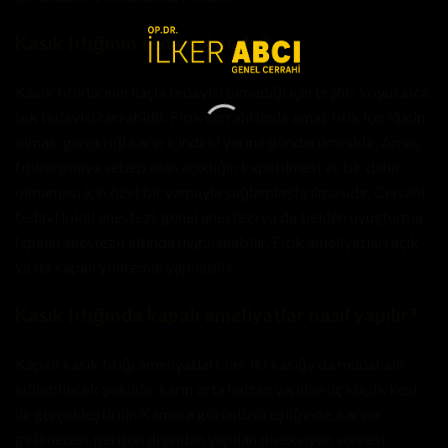
Kasık fıtığının tedavisi nedir?
Kasık fıtıklarının ilaçla tedavisi olmadığı için teşhis koyulunca
tek tedavisi cerrahidir. Fıtık cerrahisinde amaç fıtık içeriğinin
olması gerektiği karın içindeki yerine gönderilmesidir. Amaç
fıtıklaşmaya sebep olan açıklığın kapatılması ve bir daha
olmaması için özel bir yamayla sağlamlaştırılmasıdır. Cerrahi
tedavi lokal anestezi, genel anestezi ya da belden uyuşturma
(spinal anestezi) altında uygulanabilir. Fıtık ameliyatları açık
ya da kapalı yöntemle yapılabilir.
Kasık fıtığında kapalı ameliyatlar nasıl yapılır?
Kapalı kasık fıtığı ameliyatları, her iki kasığa da müdahale
edilebilecek şekilde, karın orta hattan yapılan üç küçük kesi
ile gerçekleştirilir. Kamera görüntüsü eşliğinde, karına
girilmeden, periton dışından yapılan diseksiyon sonrası