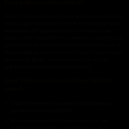
Kasık fıtığının çeşitleri nelerdir?
Direkt, indirekt ve femoral fıtık olarak sınıflansa da obturator
fıtıklar da görülebilmektedir. İndirekt fıtıklara toplumda sık
rastlanmakta, her yaşta görülmekte ve testislere kadar
inebilmektedir. Direkt fıtıklar ise adından da anlaşılabileceği
gibi direkt olarak karın duvarının zayıf bölgesinden çıkan ve
yaş ilerledikçe görülme riski artan fıtıklardır. Femoral fıtıklar
ise daha nadir görülür. Kadınlarda daha sıktır ve fıtığın
boğulma riski diğer tiplerden daha yüksektir.
Kasık fıtığı oluşumunu tetikleyen faktörler
nelerdir?
Doğumdan hemen sonra anatomik olarak kapanması
gereken açıklıklardan gelişebilir
Ağır yük kaldırma,kronik kabızlık, ıkınma, ileri yaş,
obezite, kronik öksürük, prostat büyümesi sonucu