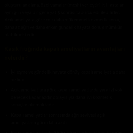
oluşturulan alana, özel yamalar (mesh) yerleştirilir. Hastalar
aynı gün veya bir gece yatış sonrası taburcu edililebilirler.
Açık ameliyata göre çok daha mükemmel kozmetik sonuç,
daha az ağrı ve daha erken gündelik hayata dönüş mümkün
olabilmektedir.
Kasık fıtığında kapalı ameliyatların avantajları
nelerdir?
İyileşme ve gündelik hayata dönüş kapalı ameliyatla daha
hızlıdır
Açık ameliyatlara göre kapalı ameliyatlarda yara izi yok
denecek kadar azdır dolayısıyla daha iyi kozmetik
sonuçlar alınmaktadır
Kapalı ameliyatlar sonrasında ağrı seviyesi açık
ameliyatlara göre daha azdır
Kapalı ameliyatlarda 3 küçük kesi ile her iki kasık fıtığını