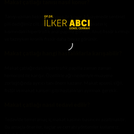
Makat çatlağı tanısı nasıl konur?
Tanıyı uzman hekim muayene ile koyar. Muayenede sentinel
pili dediğimiz cilt uzantısı, fissür hattı ve makatın iç
kısmındaki hipertrofik anal papilla görülür. Akut fissür kırmızı
ve tazeyken kronik fissür daha beyaz görünür.
Makat çatlağı hangi hastalıklarla karışabilir?
Makat çatlağındaki hipertrofik papilla zaman zaman
hemoroid ile karışır. Özellikle ağrı nedeniyle muayene
zorlaştığında ayırıcı tanı önem kazanır. Makat apsesi, siğil,
fistül ve makat kanseri gibi hastalıkları ayırmak gerekir.
Makat çatlağı nasıl tedavi edilir?
Tedavide temel amaç iç makat kasının basıncını azaltmaktır.
Bu amaçla öneriler, ilaçlar ve cerrahi yöntemler kullanırız.