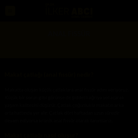
Skip
to
content
ANAL FİSSÜR
Makat çatlağı (anal fissür) nedir?
Makatta oluşan küçük çatlaklara anal fissür adını veriyoruz.
Küçük bir sorun gibi görünse de şiddetli ağrıya yol açarak
yaşam kalitesini düşürür. Çatlak çoğunlukla makatın arka
orta hattında yer alır. Çatlak dört haftadan uzun süredir
devam ediyorsa kronik anal fissür olarak tanımlarız.
Makat çatlağı nasıl oluşur?