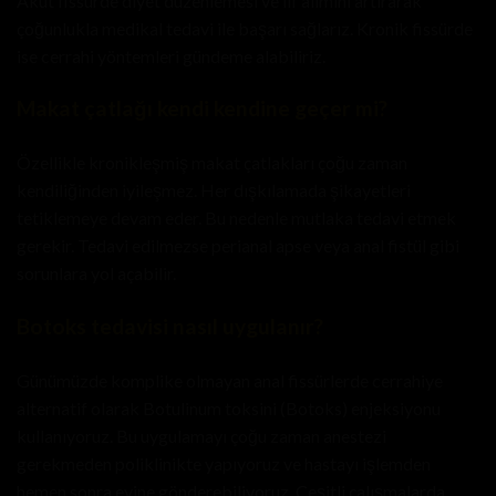
Akut fissürde diyet düzenlemesi ve lif alımını artırarak
çoğunlukla medikal tedavi ile başarı sağlarız. Kronik fissürde
ise cerrahi yöntemleri gündeme alabiliriz.
Makat çatlağı kendi kendine geçer mi?
Özellikle kronikleşmiş makat çatlakları çoğu zaman
kendiliğinden iyileşmez. Her dışkılamada şikayetleri
tetiklemeye devam eder. Bu nedenle mutlaka tedavi etmek
gerekir. Tedavi edilmezse perianal apse veya anal fistül gibi
sorunlara yol açabilir.
Botoks tedavisi nasıl uygulanır?
Günümüzde komplike olmayan anal fissürlerde cerrahiye
alternatif olarak
Botulinum toksini (Botoks) enjeksiyonu
kullanıyoruz. Bu uygulamayı çoğu zaman anestezi
gerekmeden poliklinikte yapıyoruz ve hastayı işlemden
hemen sonra evine gönderebiliyoruz. Çeşitli çalışmalarda