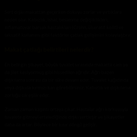
Sert dışkı makattan geçerken dokuyu zorlar ve yırtıklara
neden olur. Kabızlık, ishal, beslenme değişiklikleri,
inflamatuvar barsak hastalıkları (Crohn, ülseratif kolit) ve
laksatif kullanımı gibi faktörler çatlak gelişimini kolaylaştırır.
Makat çatlağı belirtileri nelerdir?
En belirgin şikayet, büyük tuvalet sırasında makatta cam ya
da jilet kesiyormuş gibi hissedilen ağrıdır. Ağrı bazen
dışkılama sonrası da bir süre devam eder. Tuvalet kağıdında
veya dışkıda kırmızı kan görebilirsiniz. Kabızlık ve dışkılama
zorluğu sık eşlik eder.
Zaman zaman kaşıntı ortaya çıkar. Hastalar ağrı korkusuyla
tuvalete gitmeyi ertelediğinde dışkı sertleşir ve şikayetler
daha da artar. Böylece bir kısır döngü gelişir.