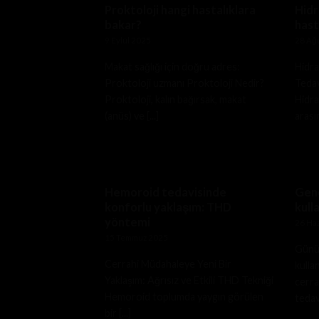
Proktoloji hangi hastalıklara
Hidr
bakar?
hast
9 Eylül 2025
28 Ağ
Makat sağlığı için doğru adres:
Hidra
Proktoloji uzmanı Proktoloji Nedir?
Tedav
Proktoloji, kalın bağırsak, makat
Hidra
(anüs) ve [...]
arası
Hemoroid tedavisinde
Gene
konforlu yaklaşım: THD
kull
yöntemi
26 Ha
15 Temmuz 2025
Günüm
Cerrahi Müdahaleye Yeni Bir
kulla
Yaklaşım: Ağrısız ve Etkili THD Tekniği
cerra
Hemoroid toplumda yaygın görülen
tedav
bir [...]