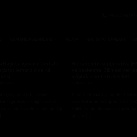
+90 532 467 97 
G
UZMANLIK ALANLARI
MEDYA
HASTA YORUMLARI
A
 Başı Çalışmanın Cerrahi
Hidradenitis suppurativa (H
çları: Hemoroid ve Kıl
ve beslenme: Bilimsel verile
mesi
ışığında diyet stratejileri
stos 2026
6 Nisan 2026
n çalışma hayatı, fiziksel
Kronik, inflamatuar bir deri hastalı
itenin giderek azaldığı ve uzun
olan Hidradenitis Suppurativa (HS),
oturmanın kaçınılmaz hale geldiği
foliküllerinin tıkanması ve ardında
]
gelişen [...]