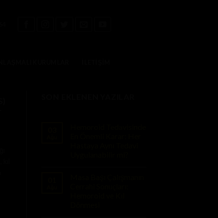
64
NLAŞMALI KURUMLAR
İLETIŞIM
SON EKLENEN YAZILAR
S)
r
Hemoroid Tedavisinde
03
En Önemli Karar: Her
Ağu
Hastaya Aynı Tedavi
ğı
Uygulanabilir mi?
 kıl
n
Masa Başı Çalışmanın
01
Cerrahi Sonuçları:
Ağu
Hemoroid ve Kıl
Dönmesi