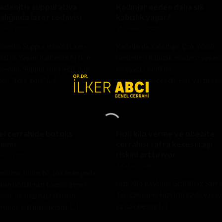
adenitis suppurativa
Kadınlar neden daha sık
alığında lazer tedavisi
kabızlık yaşar?
ustos 2025
15 Temmuz 2025
denitis Suppurativa’da Lazer
Kadınlarda Kabızlığın Çok Yönlü
isi ile Yaşam Kalitesini Artırın
Nedenleri Kabızlık, modern yaşam
denitis Suppurativa (HS), halk
en yaygın sindirim
nda “ters akne” [...]
problemlerindendir. Her yaştan in
[...]
l cerrahide botoks
Hızlı kilo verme ve obezite
anımı
cerrahisi safra kesesi taşı
riskini arttırıyor
ziran 2025
6 Kasım 2024
üzde tıbbın bir çok branşında
Hızlı Kilo Kaybının Gizli Riski: Safra
nılan botulinum toksini genel
Taşı Oluşumu Hızlı kilo kaybı yaşa
hide de bazı hastalıkların
ya da obezite [...]
isinde kullanılmaktadır [...]