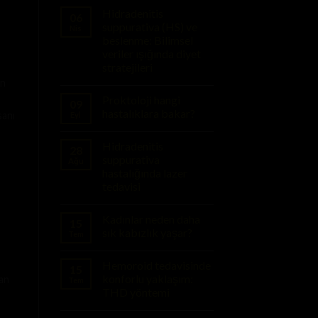
Hidradenitis
06
suppurativa (HS) ve
Nis
beslenme: Bilimsel
veriler ışığında diyet
stratejileri
ın
Proktoloji hangi
09
hastalıklara bakar?
sanı
Eyl
Hidradenitis
28
suppurativa
Ağu
hastalığında lazer
tedavisi
Kadınlar neden daha
15
sık kabızlık yaşar?
Tem
Hemoroid tedavisinde
15
konforlu yaklaşım:
yan
Tem
THD yöntemi