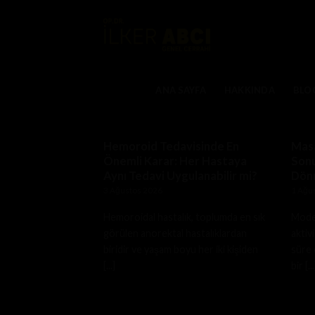
Skip
to
content
ANA SAYFA
HAKKINDA
BLO
Hemoroid Tedavisinde En
Masa
Önemli Karar: Her Hastaya
Sonu
Aynı Tedavi Uygulanabilir mi?
Dön
3 Ağustos 2026
1 Ağu
Hemoroidal hastalık, toplumda en sık
Moder
görülen anorektal hastalıklardan
aktiv
biridir ve yaşam boyu her iki kişiden
süre 
[...]
bir [...