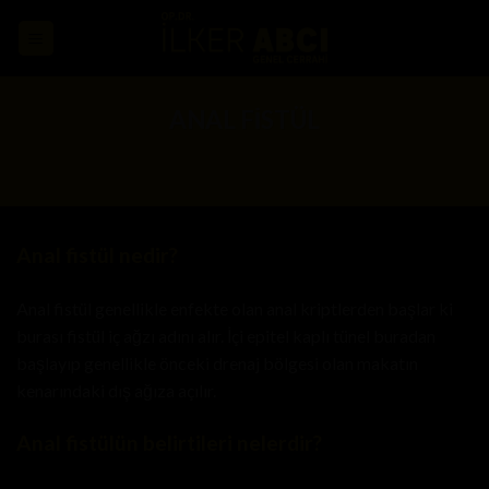
Skip
to
content
ANAL FİSTÜL
Anal fistül nedir?
Anal fistül genellikle enfekte olan anal kriptlerden başlar ki
burası fistül iç ağzı adını alır. İçi epitel kaplı tünel buradan
başlayıp genellikle önceki drenaj bölgesi olan makatın
kenarındaki dış ağıza açılır.
Anal fistülün belirtileri nelerdir?