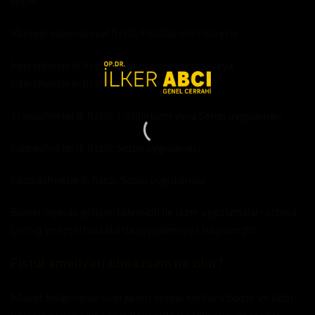
seçilir.
Yüzeyel submukozal fistül: Fistülotomi+küretaj
İntersfinkterik fistül: Fistülotomi+küretaj veya
intersfinkterik fistül traktı ligasyonu (LIFT)
Transsfinkterik fistül: Fistülotomi veya Seton uygulaması
Suprasfinkterik fistül: Seton uygulaması
Ekstrasfinkterik fistül: Seton uygulaması
Bunun dışında gelişen teknoloji ile lazer uygulamaları ortaya
çıkmış ve seçili hastalarda uygulanmaya başlamıştır.
Fistül ameliyatı olmazsam ne olur?
Makat bölgesinde olan akıntı sosyal konforu bozar ve kötü
kokuya neden olur. Uzun dönemde ise tekrarlayan makat