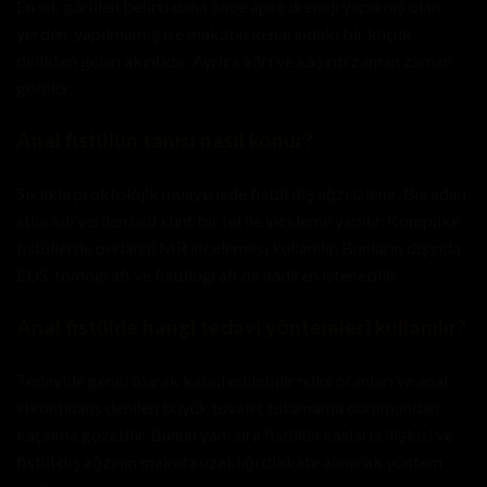
En sık görülen belirti daha önce apse drenajı yapılmış olan
yerden, yapılmamış ise makatın kenarındaki bir küçük
delikten gelen akıntıdır. Ayrıca ağrı ve kaşıntı zaman zaman
görülür.
Anal fistülün tanısı nasıl konur?
Sıklıkla proktolojik muayenede fistül dış ağzı izlenir. Buradan
stile adı verilen ucu künt bir tel ile inceleme yapılır. Komplike
fistüllerde perianal MR incelemesi kullanılır. Bunların dışında
EUS, tomografi ve fistülografi de nadiren istenebilir.
Anal fistülde hangi tedavi yöntemleri kullanılır?
Tedavide genel olarak kabul edilebilir nüks oranları ve anal
inkontinans denilen büyük tuvalet tutamama durumundan
kaçınma gözetilir. Bunun yanı sıra fistülün kaslarla ilişkisi ve
fistül dış ağzının makata uzaklığı dikkate alınarak yöntem