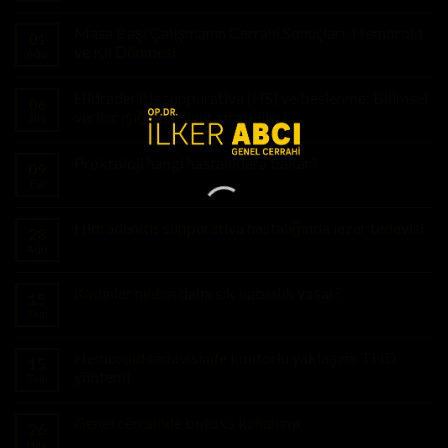
Masa Başı Çalışmanın Cerrahi Sonuçları: Hemoroid
01
ve Kıl Dönmesi
Ağu
Hidradenitis suppurativa (HS) ve beslenme: Bilimsel
06
veriler ışığında diyet stratejileri
Nis
Proktoloji hangi hastalıklara bakar?
09
Eyl
Hidradenitis suppurativa hastalığında lazer tedavisi
28
Ağu
Kadınlar neden daha sık kabızlık yaşar?
15
Tem
Hemoroid tedavisinde konforlu yaklaşım: THD
15
yöntemi
Tem
Genel cerrahide botoks kullanımı
26
Haz