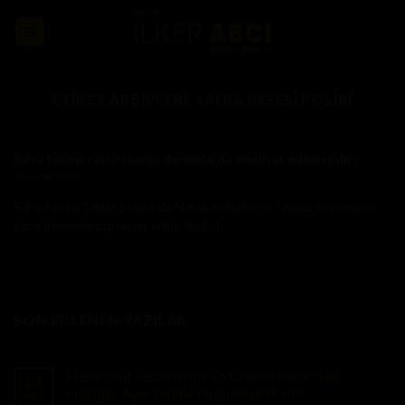
Skip
to
content
ETIKET ARŞIVLERI:
SAFRA KESESI POLIBI
Safra kesesi taşları hangi durumlarda ameliyat edilmelidir?
24 Kasım 2020
Safra Kesesi Taşları Hakkında Merak Edilenler ve Tedavi Seçenekleri
Safra kesemde taş tespit edildi. Bu [...]
SON EKLENEN YAZILAR
Hemoroid Tedavisinde En Önemli Karar: Her
03
Hastaya Aynı Tedavi Uygulanabilir mi?
Ağu