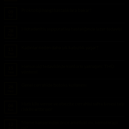
Proktoloji hangi hastalıklara bakar?
09
Eyl
Hidradenitis suppurativa hastalığında lazer tedavisi
28
Ağu
Kadınlar neden daha sık kabızlık yaşar?
15
Tem
Hemoroid tedavisinde konforlu yaklaşım: THD
15
yöntemi
Tem
Genel cerrahide botoks kullanımı
26
Haz
Hızlı kilo verme ve obezite cerrahisi safra kesesi taşı
06
riskini arttırıyor
Kas
Meme kanserinden önce ameliyat mı, kemoterapi
12
mi?
Ara