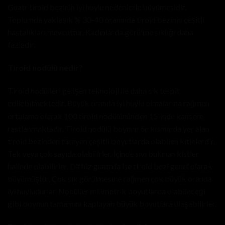
Guatr tiroid bezinin iyi huylu nedenlerle büyümesidir.
Toplumda yaklaşık % 30-40 oranında tiroid bezinin çeşitli
hastalıkları mevcuttur. Kadınlarda görülme sıklığı daha
fazladır.
Tiroid nodülü nedir?
Tiroid nodülleri gelişen teknoloji ile daha sık tespit
edilebilmektedir. Büyük oranda iyi huylu olmalarına rağmen
ortalama olarak 100 tiroid nodülününden 15`inde kansere
rastlanmaktadır. Tiroid nodülü boynun ön kısmında yer alan
tiroid bezinden türeyen çeşitli boyutlarda olabilen kitlelerdir.
Tek veya çok sayıda olabilirler. İçinde sıvı bulunan kistler
halinde olabilirler. Diffüz guatrda ise tiroid bezi genel olarak
büyümüştür. Çok sık görülmesine rağmen çok büyük oranda
iyi huyludurlar. Nodüller milimetrik boyutlarda olabileceği
gibi boynun tamamını kaplayan büyük boyutlara ulaşabilirler.