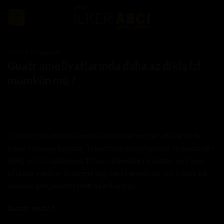
Skip
to
content
TIROID CERRAHISI
Guatr ameliyatlarında daha az dikiş izi
mümkün mü ?
Günümüzde minimal invaziv teknikler uygun vakalarda ön
plana çıkmaya başladı. Teknolojideki gelişmeler ve damarları
dikiş ya da bağlamaya ihtiyaç duymadan kapatan ve kesen
cihazlar yardımı ile uygun olgularda ameliyatı çok küçük bir
kesiden gerçekleştirmek mümkündür.
Guatr nedir?