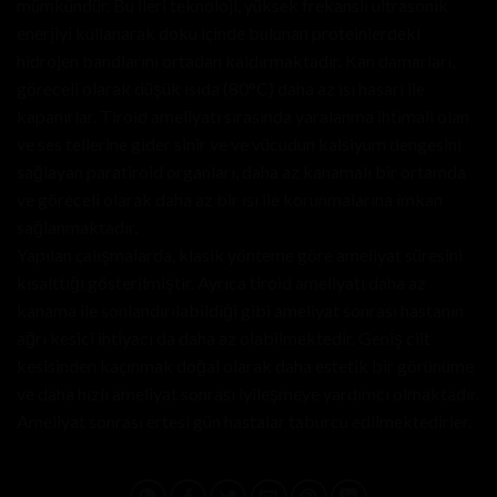
mümkündür. Bu ileri teknoloji, yüksek frekanslı ultrasonik
enerjiyi kullanarak doku içinde bulunan proteinlerdeki
hidrojen bandlarını ortadan kaldırmaktadır. Kan damarları,
göreceli olarak düşük ısıda (80°C) daha az ısı hasarı ile
kapanırlar. Tiroid ameliyatı sırasında yaralanma ihtimali olan
ve ses tellerine gider sinir ve ve vücudun kalsiyum dengesini
sağlayan paratiroid organları, daha az kanamalı bir ortamda
ve göreceli olarak daha az bir ısı ile korunmalarına imkan
sağlanmaktadır.
Yapılan çalışmalarda, klasik yönteme göre ameliyat süresini
kısalttığı gösterilmiştir. Ayrıca tiroid ameliyatı daha az
kanama ile sonlandırılabildiği gibi ameliyat sonrası hastanın
ağrı kesici ihtiyacı da daha az olabilmektedir. Geniş cilt
kesisinden kaçınmak doğal olarak daha estetik bir görünüme
ve daha hızlı ameliyat sonrası iyileşmeye yardımcı olmaktadır.
Ameliyat sonrası ertesi gün hastalar taburcu edilmektedirler.