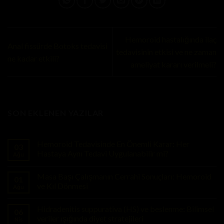
Hemoroid hastalığında ilaç
Anal fissürde Botoks tedavisi
tedavisinin etkisi ve ne zaman
ne kadar etkili?
ameliyat kararı verilmeli?
SON EKLENEN YAZILAR
Hemoroid Tedavisinde En Önemli Karar: Her
03
Hastaya Aynı Tedavi Uygulanabilir mi?
Ağu
Masa Başı Çalışmanın Cerrahi Sonuçları: Hemoroid
01
ve Kıl Dönmesi
Ağu
Hidradenitis suppurativa (HS) ve beslenme: Bilimsel
06
veriler ışığında diyet stratejileri
Nis