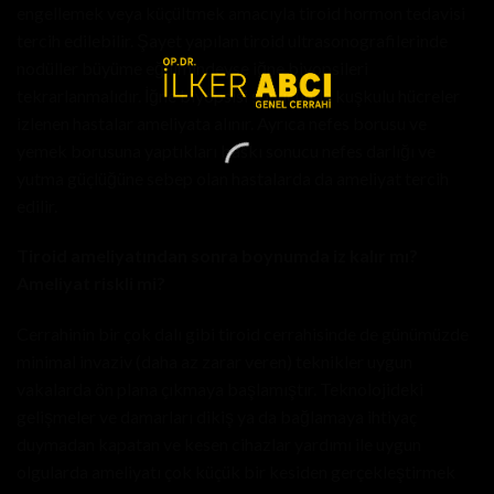
engellemek veya küçültmek amacıyla tiroid hormon tedavisi
tercih edilebilir. Şayet yapılan tiroid ultrasonografilerinde
nodüller büyüme eğilimindeyse iğne biyopsileri
tekrarlanmalıdır. İğne biyopsisi sonucunda kuşkulu hücreler
izlenen hastalar ameliyata alınır. Ayrıca nefes borusu ve
yemek borusuna yaptıkları baskı sonucu nefes darlığı ve
yutma güçlüğüne sebep olan hastalarda da ameliyat tercih
edilir.
Tiroid ameliyatından sonra boynumda iz kalır mı?
Ameliyat riskli mi?
Cerrahinin bir çok dalı gibi tiroid cerrahisinde de günümüzde
minimal invaziv (daha az zarar veren) teknikler uygun
vakalarda ön plana çıkmaya başlamıştır. Teknolojideki
gelişmeler ve damarları dikiş ya da bağlamaya ihtiyaç
duymadan kapatan ve kesen cihazlar yardımı ile uygun
olgularda ameliyatı çok küçük bir kesiden gerçekleştirmek