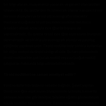
bir bilgi alacak, muayenenizi yapacak ve gerekli olan testleri
isteyecektir. Bu testlerden ilk istenecek olanlar kandaki tiroid
hormon düzeyleri ve tiroid ultrasonografisi olacaktır.
Hastaların çoğunda tiroid bezindeki nodüllerden hücre
örnekleri almak amacıyla ince iğne ile biyopsi de
yapılmaktadır. Bu işleme tiroid ince iğne aspirasyon biyopsisi
denmektedir ve sıklıkla ultrasonografi altında ve patolog
eşliğinde yapılmaktadır. Tiroid nodüllerinde sıklıkla kullanılan
bir diğer metod da tiroid sintigrafisidir. Bu tanı yönteminde
tiroid nodüllerinin çok (sıcak nodül) veya az (soğuk nodül)
çalıştıkları hakkında bilgi edinilebilmektedir.
Tiroid nodülleri ne zaman ameliyat edilir?
iroid nodüllerinin tedavisi sebebe bağlıdır. Şayet yapılan
tiroid ince iğne aspirasyon biyopsisinde iyi huylu, kanseröz
olmayan hücreler görülmüşse, büyüme eğilimi göstermeyen
küçük nodüller takip edilebilir. Bazen nodüllerin büyümesini