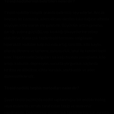
Tiroid nodüllerinin belirtileri nelerdir?
Tiroid nodülleri büyük oranda belirtisiz seyrederler. Ancak
boynun ön kısmında, adem elması denilen kıkırdağının altında
büyüyen kitle olarak ele gelebilir. Büyüklük arttıkça nefes
darlığı, yutma güçlüğü, ses kısıklığı şikayetlerine sebep
olabilirler. Kana çok fazla tiroid hormonu salgılayan
hiperaktif nodüller kalp hızında artış, sinirlilik, kilo kaybı,
ellerde titreme ve terleme, uykusuzluk, ishal ile kendini belli
eder. Hipotiroidin bulguları ise kalp hızında yavaşlama, kilo
artışı, kabızlık, depresyon, vucutta yorgunluk, saçlarda
kırılma ve dökülme, ciltte kuruluk, unutkanlık ve adet
düzensizlikleridir.
Tiroid nodülü teşhis metodları nelerdir?
Şayet tiroid bezinizde nodül saptanmışsa bir endokrinolog
veya endokrin cerrahı tarafından takip ve tedaviniz
yapılmalıdır. Doktorunuz sizden risk faktörleriniz için ayrıntılı