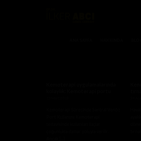
Skip
to
content
ANA SAYFA
HAKKINDA
BLO
Kemoterapi uygulamalarında
Kend
kolaylık: Kemoterapi portu
tırn
13 Mart 2019
24 Ara
Kemoterapi Sürecinde Santral Venöz
Haval
Port Kullanımı Kemoterapi
ayakk
tedavisinde kullanılan ilaçlar
dönem
çoğunlukla damar yoluyla verilir.
tırna
Ancak [...]