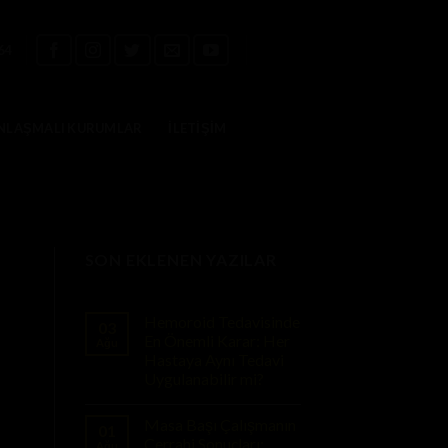
64
NLAŞMALI KURUMLAR
İLETIŞIM
SON EKLENEN YAZILAR
Hemoroid Tedavisinde
03
En Önemli Karar: Her
Ağu
Hastaya Aynı Tedavi
Uygulanabilir mi?
Masa Başı Çalışmanın
01
Cerrahi Sonuçları:
Ağu