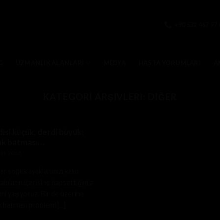
+90 532 467 97 
G
UZMANLIK ALANLARI
MEDYA
HASTA YORUMLARI
A
KATEGORI ARŞIVLERI:
DIĞER
isi küçük; derdi büyük:
ak batması…
lık 2018
ar soğuk ayaklarımızı kalın
abıların içerisine hapsettiğimiz
i yaşıyoruz. Bir de üzerine
k batması problemi [...]