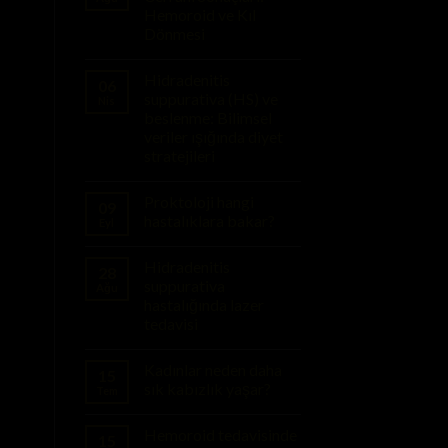
Hemoroid ve Kıl
Dönmesi
Hidradenitis
06
suppurativa (HS) ve
Nis
beslenme: Bilimsel
veriler ışığında diyet
stratejileri
Proktoloji hangi
09
hastalıklara bakar?
Eyl
Hidradenitis
28
suppurativa
Ağu
hastalığında lazer
tedavisi
Kadınlar neden daha
15
sık kabızlık yaşar?
Tem
Hemoroid tedavisinde
15