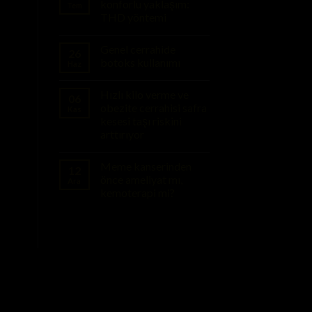
konforlu yaklaşım:
Tem
THD yöntemi
Genel cerrahide
26
botoks kullanımı
Haz
Hızlı kilo verme ve
06
obezite cerrahisi safra
Kas
kesesi taşı riskini
arttırıyor
Meme kanserinden
12
önce ameliyat mı,
Ara
kemoterapi mi?