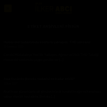
Skip
to
content
ETIKET ARŞIVLERI:
FISSÜR
Hemoroid tedavisinde konforlu yaklaşım: THD yöntemi
15 Temmuz 2025
Cerrahi Müdahaleye Yeni Bir Yaklaşım: Ağrısız ve Etkili THD Tekniği
Hemoroid toplumda yaygın görülen bir [...]
Anal fissürde Botoks tedavisi ne kadar etkili?
3 Ekim 2017
Anal fissür günümüzde sık görülen büyük tuvalette ağrı ve kanamaya
sebep olan bir hastalıktır. Botoks [...]