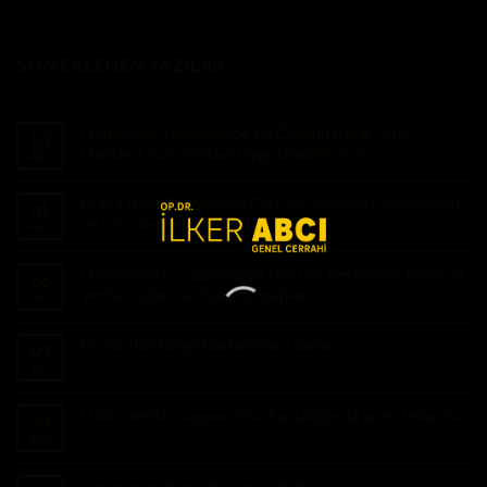
SON EKLENEN YAZILAR
Hemoroid Tedavisinde En Önemli Karar: Her
03
Hastaya Aynı Tedavi Uygulanabilir mi?
Ağu
Masa Başı Çalışmanın Cerrahi Sonuçları: Hemoroid
01
ve Kıl Dönmesi
Ağu
Hidradenitis suppurativa (HS) ve beslenme: Bilimsel
06
veriler ışığında diyet stratejileri
Nis
Proktoloji hangi hastalıklara bakar?
09
Eyl
Hidradenitis suppurativa hastalığında lazer tedavisi
28
Ağu
Kadınlar neden daha sık kabızlık yaşar?