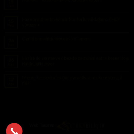
15
Tem
Hemoroid tedavisinde konforlu yaklaşım: THD
15
yöntemi
Tem
Genel cerrahide botoks kullanımı
26
Haz
Hızlı kilo verme ve obezite cerrahisi safra kesesi taşı
06
riskini arttırıyor
Kas
Meme kanserinden önce ameliyat mı, kemoterapi
12
mi?
Ara
Web Tasarım